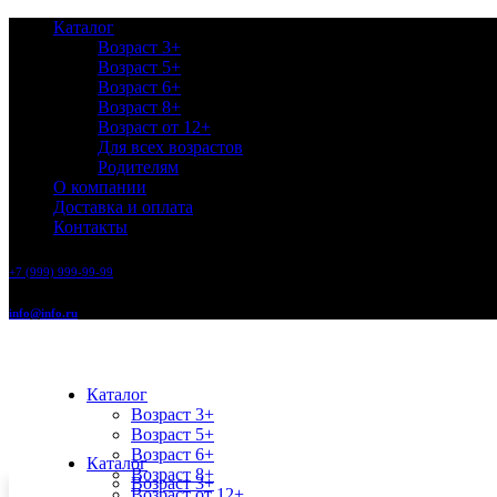
Каталог
Возраст 3+
Возраст 5+
Возраст 6+
Возраст 8+
Возраст от 12+
Для всех возрастов
Родителям
О компании
Доставка и оплата
Контакты
+7 (999) 999-99-99
info@info.ru
Каталог
Возраст 3+
Возраст 5+
Возраст 6+
Каталог
Возраст 8+
Возраст 3+
Возраст от 12+