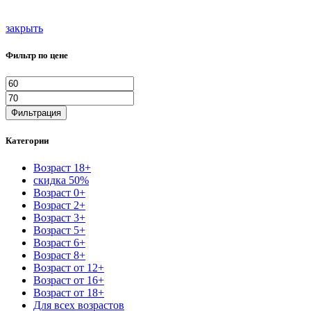
закрыть
Фильтр по цене
Минимальная
Максимальная
цена
цена
Фильтрация
Категории
Возраст 18+
скидка 50%
Возраст 0+
Возраст 2+
Возраст 3+
Возраст 5+
Возраст 6+
Возраст 8+
Возраст от 12+
Возраст от 16+
Возраст от 18+
Для всех возрастов