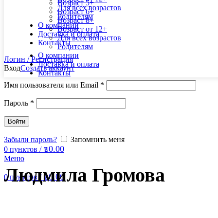
Возраст 5+
Для всех возрастов
Возраст 6+
Родителям
Возраст 8+
О компании
Возраст от 12+
Доставка и оплата
Для всех возрастов
Контакты
Родителям
О компании
Логин / Регистрация
Доставка и оплата
Вход
Создать аккаунт
Контакты
Имя пользователя или Email
*
Пароль
*
Войти
Забыли пароль?
Запомнить меня
₪
0.00
0
пунктов
/
Меню
Людмила Громова
₪
0.00
0
пунктов
/