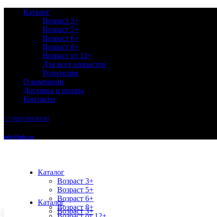
Каталог
Возраст 3+
Возраст 5+
Возраст 6+
Возраст 8+
Возраст от 12+
Для всех возрастов
Родителям
О компании
Доставка и оплата
Контакты
+7 (999) 999-99-99
info@info.ru
Каталог
Возраст 3+
Возраст 5+
Возраст 6+
Каталог
Возраст 8+
Возраст 3+
Возраст от 12+