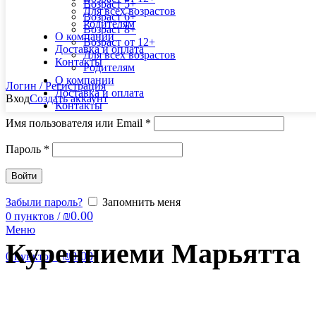
Возраст 5+
Для всех возрастов
Возраст 6+
Родителям
Возраст 8+
О компании
Возраст от 12+
Доставка и оплата
Для всех возрастов
Контакты
Родителям
О компании
Логин / Регистрация
Доставка и оплата
Вход
Создать аккаунт
Контакты
Имя пользователя или Email
*
Пароль
*
Войти
Забыли пароль?
Запомнить меня
₪
0.00
0
пунктов
/
Меню
Куренниеми Марьятта
₪
0.00
0
пунктов
/