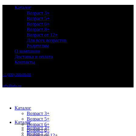
Каталог
Возраст 3+
Возраст 5+
Возраст 6+
Возраст 8+
Возраст от 12+
Для всех возрастов
Родителям
О компании
Доставка и оплата
Контакты
+7 (999) 999-99-99
info@info.ru
Каталог
Возраст 3+
Возраст 5+
Каталог
Возраст 6+
Возраст 3+
Возраст 8+
Возраст 5+
Возраст от 12+