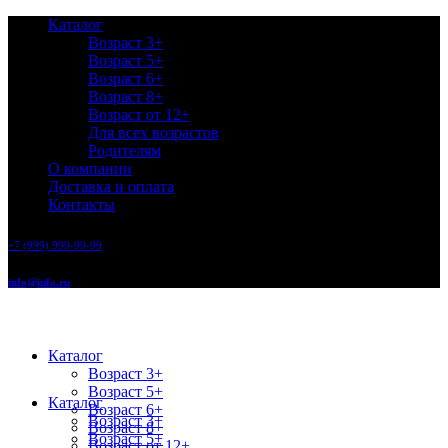
Каталог
Возраст 3+
Возраст 5+
Возраст 6+
Возраст 8+
Возраст от 12+
Для всех возрастов
Родителям
О компании
Доставка и оплата
Контакты
+7 (999) 999-99-99
info@info.ru
Каталог
Возраст 3+
Возраст 5+
Каталог
Возраст 6+
Возраст 3+
Возраст 8+
Возраст 5+
Возраст от 12+