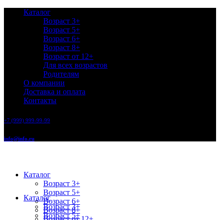
Каталог
Возраст 3+
Возраст 5+
Возраст 6+
Возраст 8+
Возраст от 12+
Для всех возрастов
Родителям
О компании
Доставка и оплата
Контакты
+7 (999) 999-99-99
info@info.ru
Каталог
Возраст 3+
Возраст 5+
Каталог
Возраст 6+
Возраст 3+
Возраст 8+
Возраст 5+
Возраст от 12+