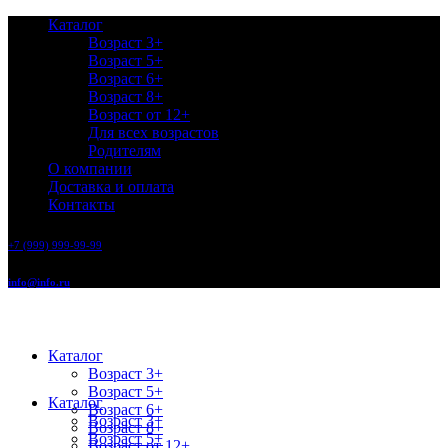
Каталог
Возраст 3+
Возраст 5+
Возраст 6+
Возраст 8+
Возраст от 12+
Для всех возрастов
Родителям
О компании
Доставка и оплата
Контакты
+7 (999) 999-99-99
info@info.ru
Каталог
Возраст 3+
Возраст 5+
Каталог
Возраст 6+
Возраст 3+
Возраст 8+
Возраст 5+
Возраст от 12+