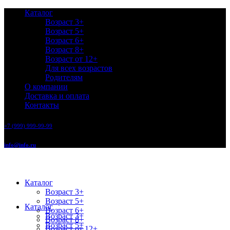
Каталог
Возраст 3+
Возраст 5+
Возраст 6+
Возраст 8+
Возраст от 12+
Для всех возрастов
Родителям
О компании
Доставка и оплата
Контакты
+7 (999) 999-99-99
info@info.ru
Каталог
Возраст 3+
Возраст 5+
Каталог
Возраст 6+
Возраст 3+
Возраст 8+
Возраст 5+
Возраст от 12+