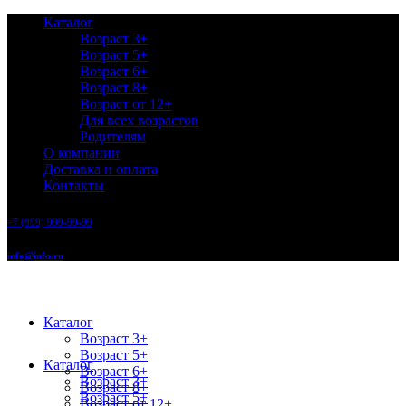
Каталог
Возраст 3+
Возраст 5+
Возраст 6+
Возраст 8+
Возраст от 12+
Для всех возрастов
Родителям
О компании
Доставка и оплата
Контакты
+7 (999) 999-99-99
info@info.ru
Каталог
Возраст 3+
Возраст 5+
Каталог
Возраст 6+
Возраст 3+
Возраст 8+
Возраст 5+
Возраст от 12+