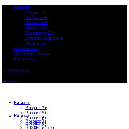
Каталог
Возраст 3+
Возраст 5+
Возраст 6+
Возраст 8+
Возраст от 12+
Для всех возрастов
Родителям
О компании
Доставка и оплата
Контакты
+7 (999) 999-99-99
info@info.ru
Каталог
Возраст 3+
Возраст 5+
Каталог
Возраст 6+
Возраст 3+
Возраст 8+
Возраст 5+
Возраст от 12+