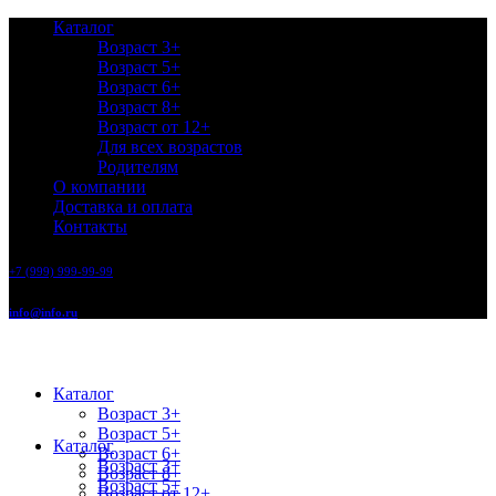
Каталог
Возраст 3+
Возраст 5+
Возраст 6+
Возраст 8+
Возраст от 12+
Для всех возрастов
Родителям
О компании
Доставка и оплата
Контакты
+7 (999) 999-99-99
info@info.ru
Каталог
Возраст 3+
Возраст 5+
Каталог
Возраст 6+
Возраст 3+
Возраст 8+
Возраст 5+
Возраст от 12+