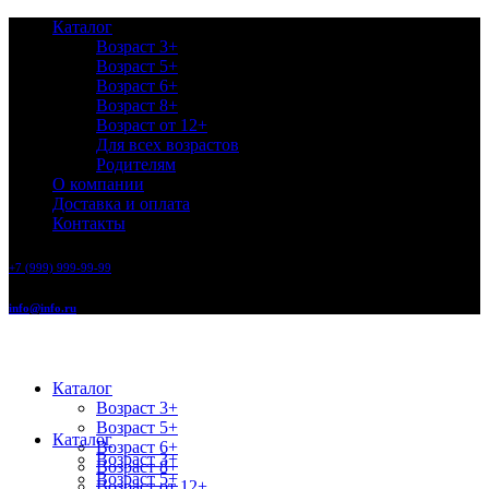
Каталог
Возраст 3+
Возраст 5+
Возраст 6+
Возраст 8+
Возраст от 12+
Для всех возрастов
Родителям
О компании
Доставка и оплата
Контакты
+7 (999) 999-99-99
info@info.ru
Каталог
Возраст 3+
Возраст 5+
Каталог
Возраст 6+
Возраст 3+
Возраст 8+
Возраст 5+
Возраст от 12+